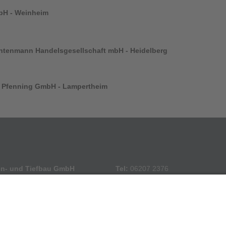
bH -
Weinheim
ntenmann Handelsgesellschaft mbH - Heidelberg
 Pfenning GmbH - Lampertheim
en- und Tiefbau
GmbH
Tel:
06207 2376
r. 49 | 69483 Wald-Michelbach
Fax:
06207 82397