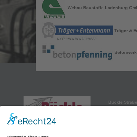
Webau Baustoffe Ladenburg Gm
Tröger & E
Betonwerk
Bückle Straß
Hartenroder St